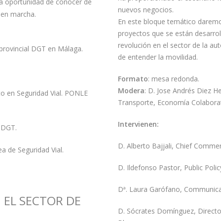
la oportunidad de conocer de
nuevos negocios.
 en marcha.
En este bloque temático daremos
proyectos que se están desarro
revolución en el sector de la a
 provincial DGT en Málaga.
de entender la movilidad.
Formato
: mesa redonda.
Modera
: D. Jose Andrés Diez H
to en Seguridad Vial. PONLE
Transporte, Economía Colaborat
Intervienen:
. DGT.
D. Alberto Bajjali, Chief Comme
a de Seguridad Vial.
D. Ildefonso Pastor, Public Pol
Dª. Laura Garófano, Communica
EL SECTOR DE
D. Sócrates Domínguez, Directo