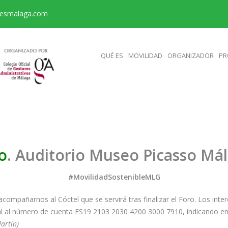
resmalaga.com
QUÉ ES
MOVILIDAD
ORGANIZADOR
PR
o
. Auditorio Museo Picasso Mál
#MovilidadSostenibleMLG
compañarnos al Cóctel que se servirá tras finalizar el Foro. Los int
l al número de cuenta ES19 2103 2030 4200 3000 7910, indicando en
artin)