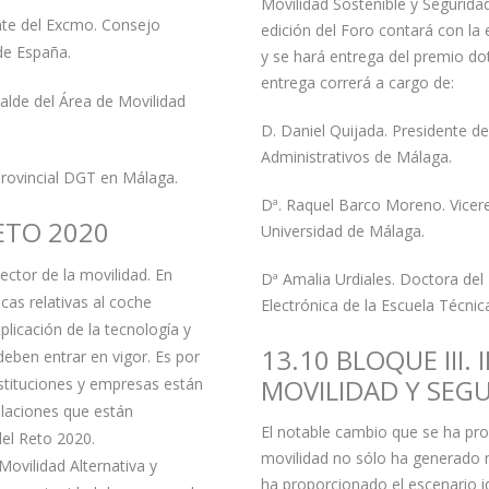
Movilidad Sostenible y Seguridad
nte del Excmo. Consejo
edición del Foro contará con la
de España.
y se hará entrega del premio do
entrega correrá a cargo de:
calde del Área de Movilidad
D. Daniel Quijada. Presidente de
Administrativos de Málaga.
rovincial DGT en Málaga.
Dª. Raquel Barco Moreno. Vicer
RETO 2020
Universidad de Málaga.
sector de la movilidad. En
Dª Amalia Urdiales. Doctora de
as relativas al coche
Electrónica de la Escuela Técnic
plicación de la tecnología y
13.10 BLOQUE III.
 deben entrar en vigor. Es por
MOVILIDAD Y SEGU
stituciones y empresas están
laciones que están
El notable cambio que se ha pro
del Reto 2020.
movilidad no sólo ha generado 
Movilidad Alternativa y
ha proporcionado el escenario 