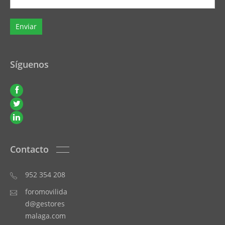
Síguenos
Contacto
952 354 208
foromovilida
d@gestores
malaga.com