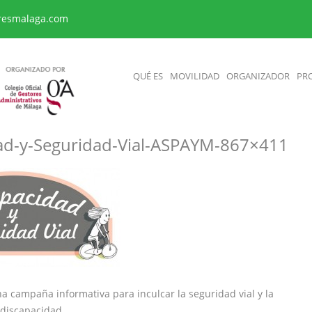
resmalaga.com
QUÉ ES
MOVILIDAD
ORGANIZADOR
PR
ad-y-Seguridad-Vial-ASPAYM-867×411
 campaña informativa para inculcar la seguridad vial y la
a discapacidad