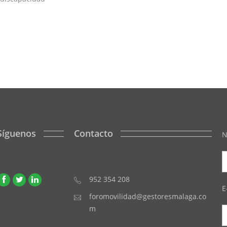
Síguenos
Contacto
N
952 354 208
E
foromovilidad@gestoresmalaga.co
m