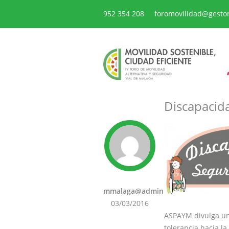
952 354 208
foromovilidad@gesto
Discapacid
mmalaga@admin
03/03/2016
ASPAYM divulga una
tolerancia hacia l