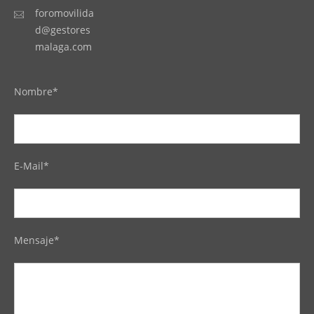
foromovilida
d@gestores
malaga.com
Nombre*
E-Mail*
Mensaje*