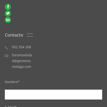
Contacto
952 354 208
foromovilida
d@gestores
malaga.com
Nombre*