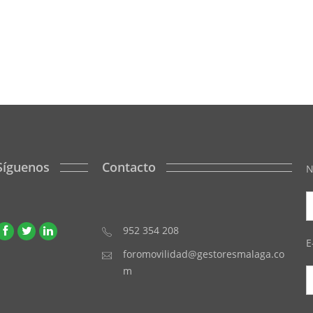
Síguenos
Contacto
N
952 354 208
E
foromovilidad@gestoresmalaga.co
m