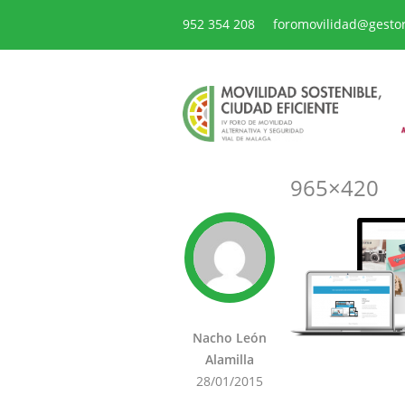
952 354 208
foromovilidad@gesto
965×420
Nacho León
Alamilla
28/01/2015