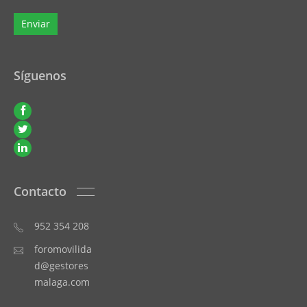
Síguenos
Contacto
952 354 208
foromovilida
d@gestores
malaga.com