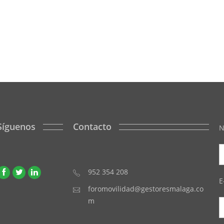
Síguenos
Contacto
N
952 354 208
E
foromovilidad@gestoresmalaga.co
m