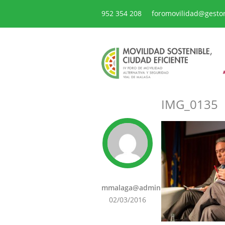
952 354 208
foromovilidad@gesto
IMG_0135
mmalaga@admin
02/03/2016