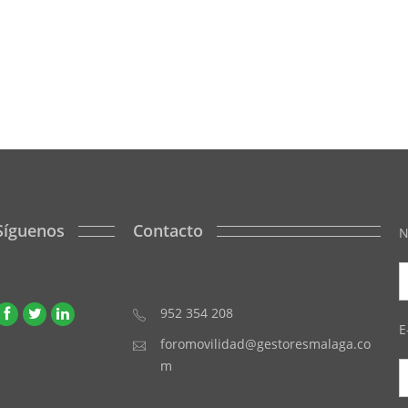
Síguenos
Contacto
N
952 354 208
E
foromovilidad@gestoresmalaga.co
m