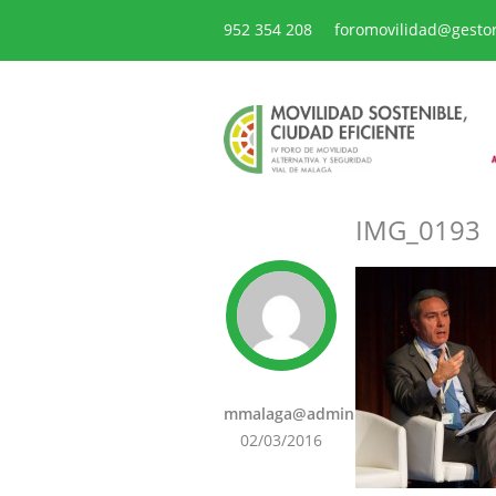
952 354 208
foromovilidad@gesto
IMG_0193
mmalaga@admin
02/03/2016