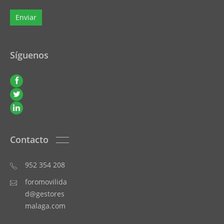
Síguenos
Contacto
952 354 208
foromovilida
d@gestores
malaga.com