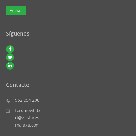
Síguenos
Contacto
952 354 208
foromovilida
d@gestores
malaga.com