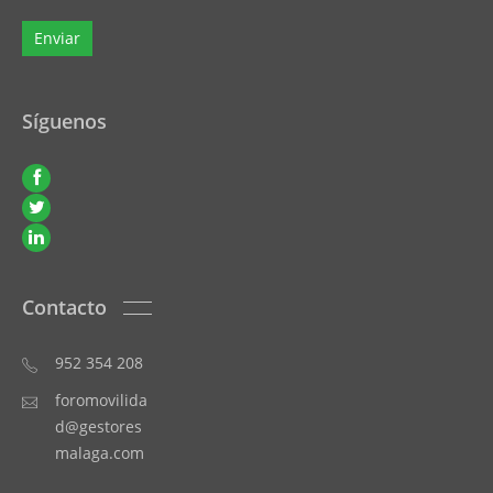
Síguenos
Contacto
952 354 208
foromovilida
d@gestores
malaga.com