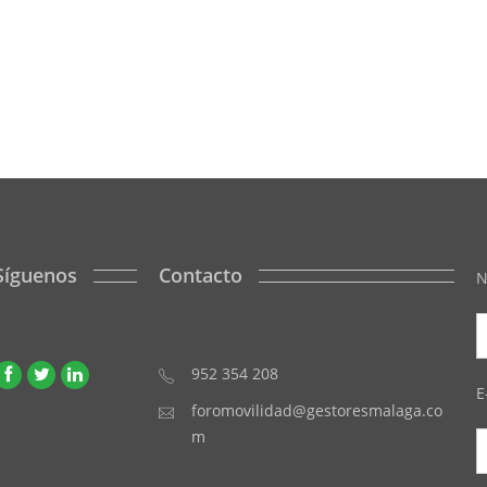
Síguenos
Contacto
N
952 354 208
E
foromovilidad@gestoresmalaga.co
m