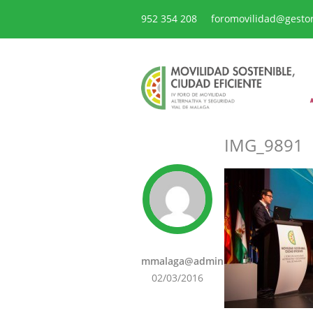
952 354 208
foromovilidad@gesto
IMG_9891
mmalaga@admin
02/03/2016