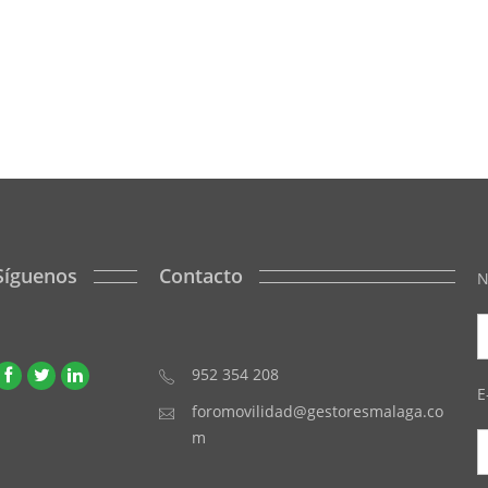
Síguenos
Contacto
N
952 354 208
E
foromovilidad@gestoresmalaga.co
m