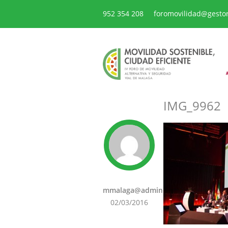
952 354 208
foromovilidad@gesto
IMG_9962
mmalaga@admin
02/03/2016