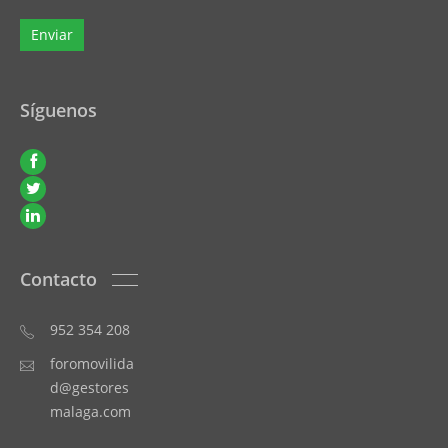
Síguenos
Contacto
952 354 208
foromovilida
d@gestores
malaga.com