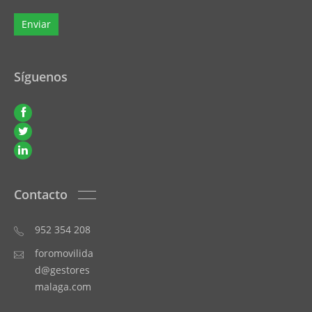
Síguenos
Contacto
952 354 208
foromovilida
d@gestores
malaga.com