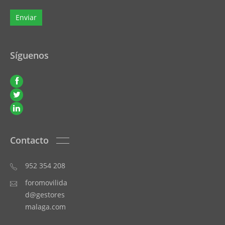
Síguenos
Contacto
952 354 208
foromovilida
d@gestores
malaga.com