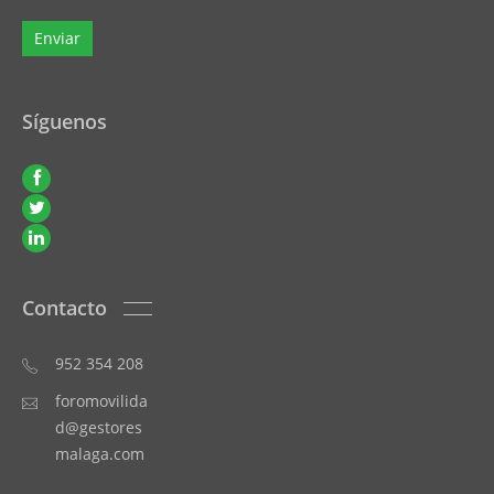
Síguenos
Contacto
952 354 208
foromovilida
d@gestores
malaga.com