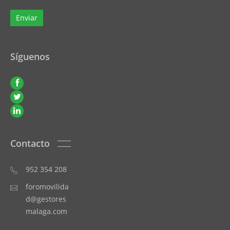
Síguenos
Contacto
952 354 208
foromovilida
d@gestores
malaga.com