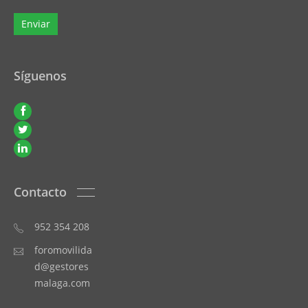
Síguenos
Contacto
952 354 208
foromovilida
d@gestores
malaga.com