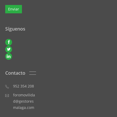
Síguenos
Contacto
952 354 208
foromovilida
d@gestores
malaga.com