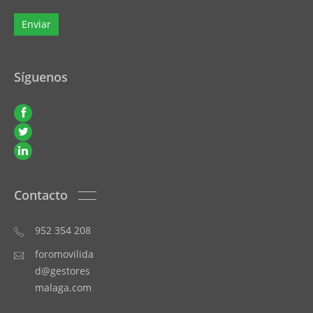
Síguenos
Contacto
952 354 208
foromovilida
d@gestores
malaga.com