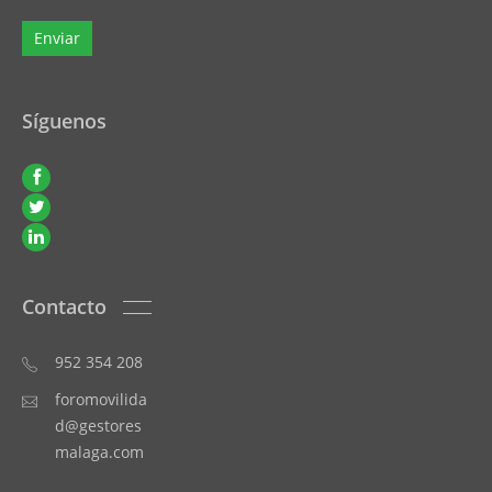
Síguenos
Contacto
952 354 208
foromovilida
d@gestores
malaga.com