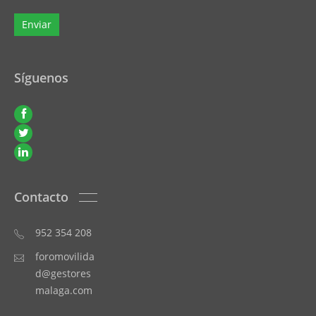
Síguenos
Contacto
952 354 208
foromovilida
d@gestores
malaga.com