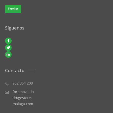
Síguenos
Contacto
952 354 208
foromovilida
d@gestores
malaga.com