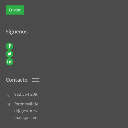
Síguenos
Contacto
952 354 208
foromovilida
d@gestores
malaga.com