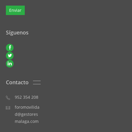
Síguenos
Contacto
952 354 208
foromovilida
d@gestores
malaga.com