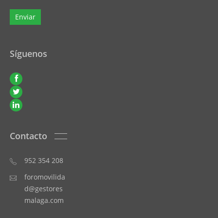
Síguenos
Contacto
952 354 208
foromovilida
d@gestores
malaga.com