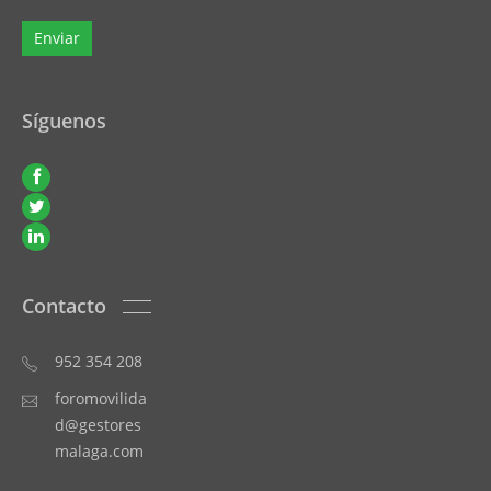
Síguenos
Contacto
952 354 208
foromovilida
d@gestores
malaga.com