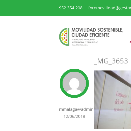
952 354 208
foromovilidad@gesto
_MG_3653
mmalaga@admin
12/06/2018