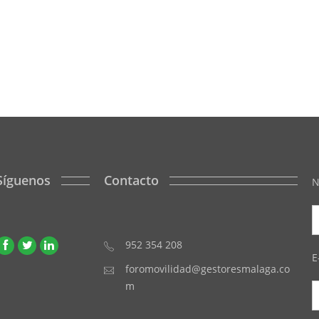
Síguenos
Contacto
N
952 354 208
E
foromovilidad@gestoresmalaga.co
m