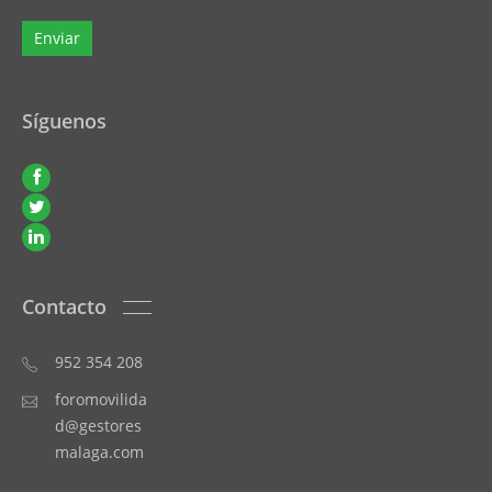
Síguenos
Contacto
952 354 208
foromovilida
d@gestores
malaga.com