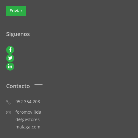
Síguenos
Contacto
952 354 208
foromovilida
d@gestores
malaga.com