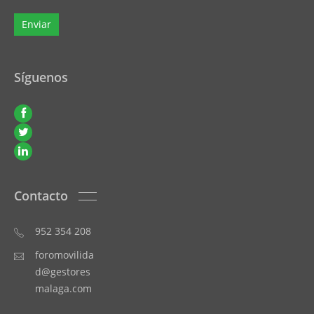
Síguenos
Contacto
952 354 208
foromovilida
d@gestores
malaga.com