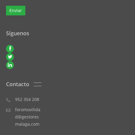
Síguenos
Contacto
952 354 208
foromovilida
d@gestores
malaga.com