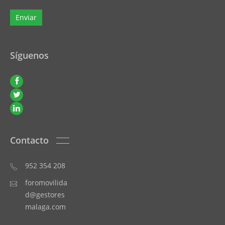
Síguenos
Contacto
952 354 208
foromovilida
d@gestores
malaga.com