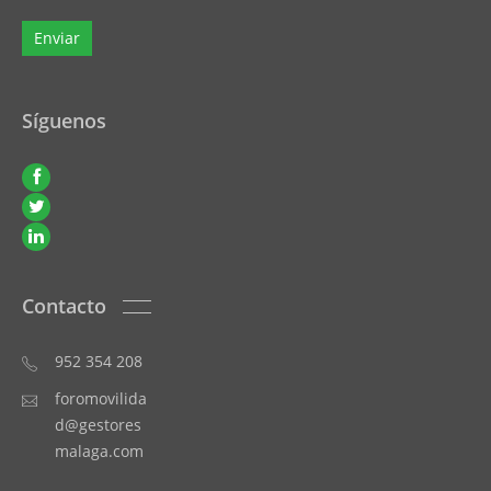
Síguenos
Contacto
952 354 208
foromovilida
d@gestores
malaga.com