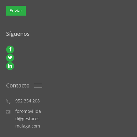
Síguenos
Contacto
952 354 208
foromovilida
d@gestores
malaga.com