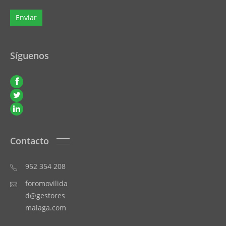
Síguenos
Contacto
952 354 208
foromovilida
d@gestores
malaga.com