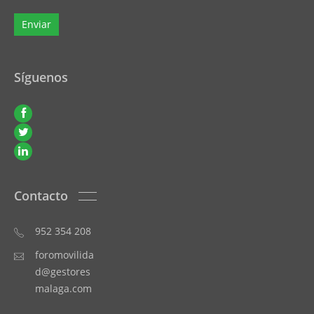
Síguenos
Contacto
952 354 208
foromovilida
d@gestores
malaga.com