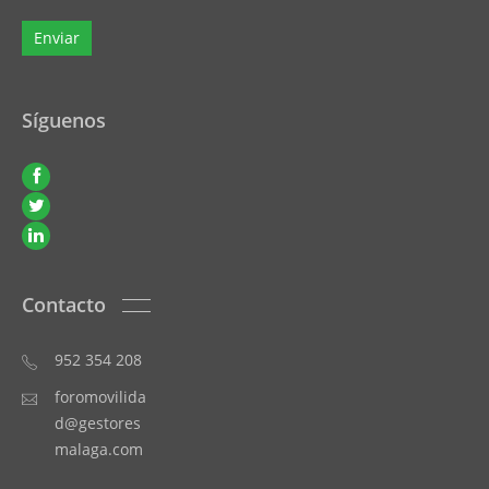
Síguenos
Contacto
952 354 208
foromovilida
d@gestores
malaga.com