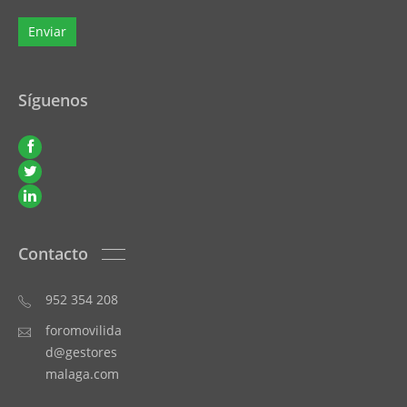
Síguenos
Contacto
952 354 208
foromovilida
d@gestores
malaga.com