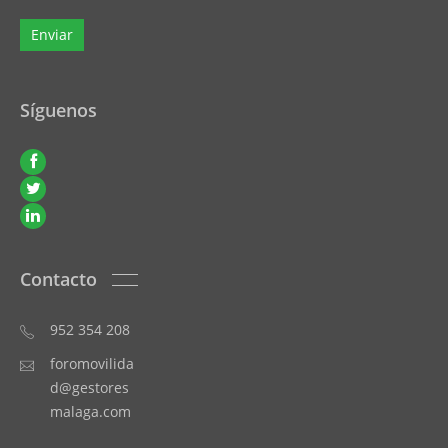
Síguenos
Contacto
952 354 208
foromovilida
d@gestores
malaga.com