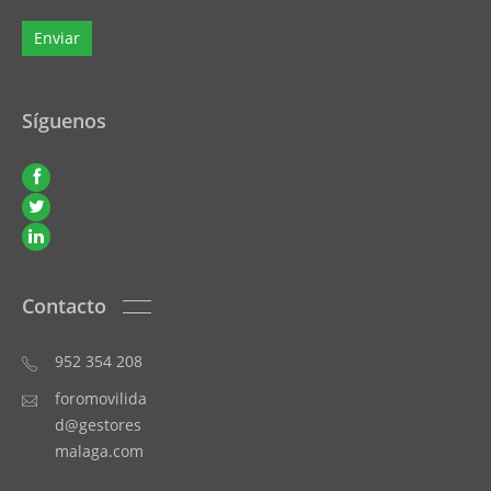
Síguenos
Contacto
952 354 208
foromovilida
d@gestores
malaga.com