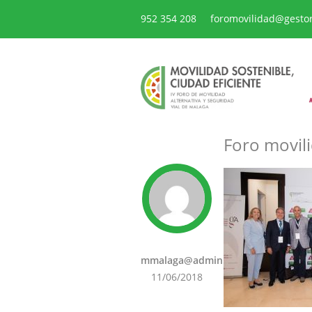
952 354 208
foromovilidad@gesto
Foro movili
mmalaga@admin
11/06/2018