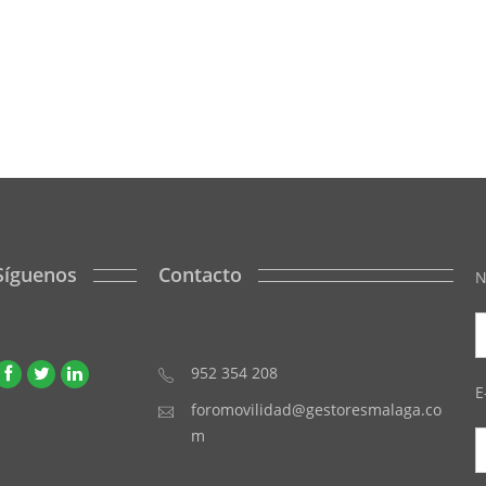
Síguenos
Contacto
N
952 354 208
E
foromovilidad@gestoresmalaga.co
m