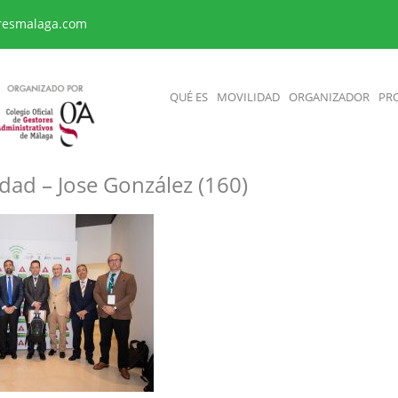
resmalaga.com
QUÉ ES
MOVILIDAD
ORGANIZADOR
PR
dad – Jose González (160)