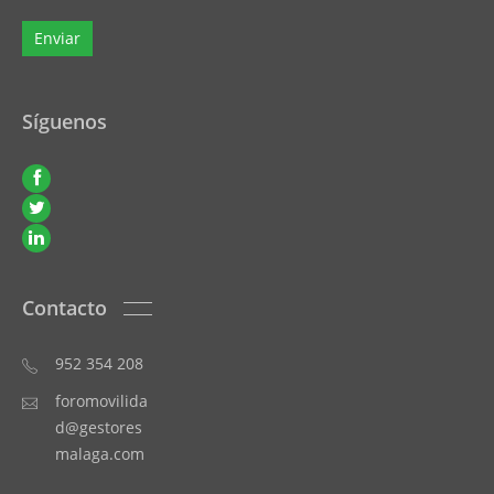
Síguenos
Contacto
952 354 208
foromovilida
d@gestores
malaga.com