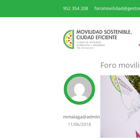
952 354 208
foromovilidad@gesto
Foro movili
mmalaga@admin
11/06/2018