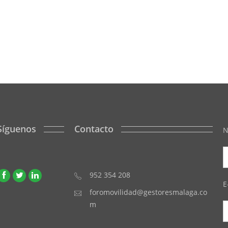
Síguenos
Contacto
N
952 354 208
E
foromovilidad@gestoresmalaga.co
m