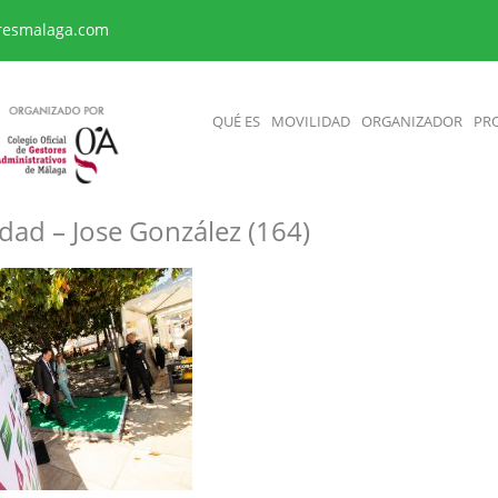
resmalaga.com
QUÉ ES
MOVILIDAD
ORGANIZADOR
PR
dad – Jose González (164)