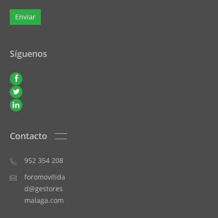
Síguenos
Contacto
952 354 208
foromovilida
d@gestores
malaga.com