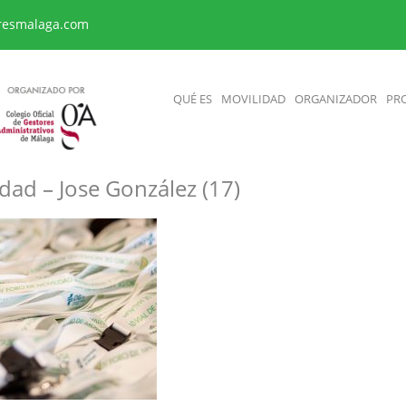
resmalaga.com
QUÉ ES
MOVILIDAD
ORGANIZADOR
PR
dad – Jose González (17)