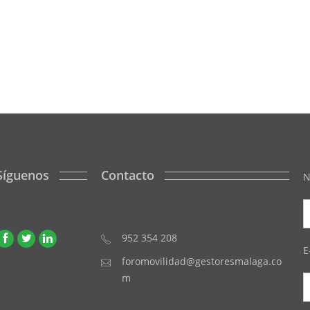
Síguenos
Contacto
N
952 354 208
E
foromovilidad@gestoresmalaga.co
m