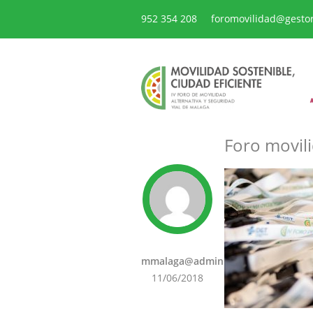
952 354 208
foromovilidad@gesto
Foro movili
mmalaga@admin
11/06/2018