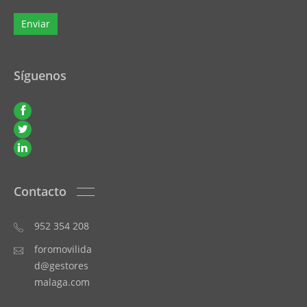
Síguenos
Contacto
952 354 208
foromovilida
d@gestores
malaga.com