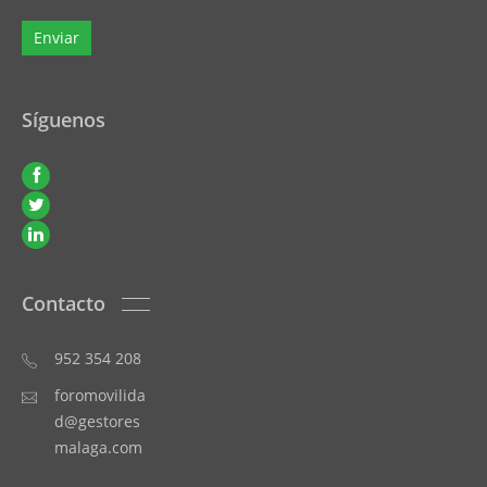
Síguenos
Contacto
952 354 208
foromovilida
d@gestores
malaga.com